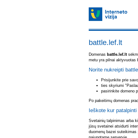
battle.lef.lt
Domenas
battle.lef.lt
sėkmin
metu yra pilnai aktyvuotas 
Norite nukreipti battle.
Prisijunkite prie sa
ties skyriumi "Pasla
pasirinkite domeno 
Po pakeitimų domenas pradė
Ieškote kur patalpinti 
Svetainių talpinimas arba k
jūsų svetainei atsidurti inte
duomenų bazei suteikimas p
pajungtame serveryje.