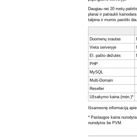
Daugiau nei 20 metų patirti
planai ir patraukli kainoda
talpina ir mumis pasitiki da
Duomenų srautas
Vieta serveryje
El. pašto dėžutės
PHP
MySQL
Multi-Domain
Reseller
Užsakymo kaina (mėn.)*
Išsamesnę informaciją apie
* Paslaugos kaina nurodyta
nurodytos be PVM.