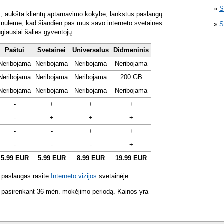
S
s, aukšta klientų aptarnavimo kokybė, lankstūs paslaugų
ra nulėmė, kad šiandien pas mus savo interneto svetaines
S
ugiausiai šalies gyventojų.
Paštui
Svetainei
Universalus
Didmeninis
Neribojama
Neribojama
Neribojama
Neribojama
Neribojama
Neribojama
Neribojama
200 GB
Neribojama
Neribojama
Neribojama
Neribojama
-
+
+
+
-
+
+
+
-
-
+
+
-
-
-
+
5.99 EUR
5.99 EUR
8.99 EUR
19.99 EUR
 paslaugas rasite
Interneto vizijos
svetainėje.
 pasirenkant 36 mėn. mokėjimo periodą. Kainos yra