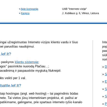
gai užregistruotas Interneto vizijos kliento vardu ir šiuo
Int
bei paruoštas naudojimui.
pop
pas
lef.lt?
siū
nor
vo paskyros
klientų sistemoje
;
ugos" pasirinkite nuorodą
Plačiau...
;
D
pavadinimą ir paspauskite mygtuką
Nukreipti
.
S
s veikti per 1 val.
E
battle.lef.lt?
S
itaip hostingas (angl.
web hosting
) – tai pagrindinis būdas
S
rnete. Tai vietos jūsų internetiniam projektui, el. paštui ar
atikimame, galingame, prie spartaus interneto ryšio kanalo
P