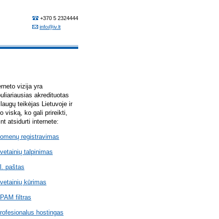
erneto vizija yra
uliariausias akredituotas
laugų teikėjas Lietuvoje ir
lo viską, ko gali prireikti,
int atsidurti internete:
omenų registravimas
vetainių talpinimas
l. paštas
vetainių kūrimas
PAM filtras
rofesionalus hostingas